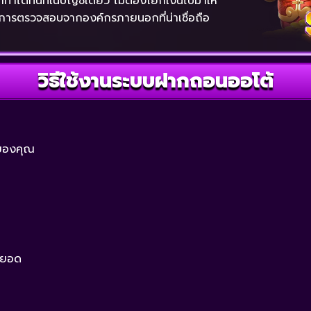
ทำได้ทันทีในบัญชีเดียว ไม่ต้องโยกเงินไปมาให้
การตรวจสอบจากองค์กรภายนอกที่น่าเชื่อถือ
วิธีใช้งานระบบฝากถอนออโต้
์ของคุณ
งยอด