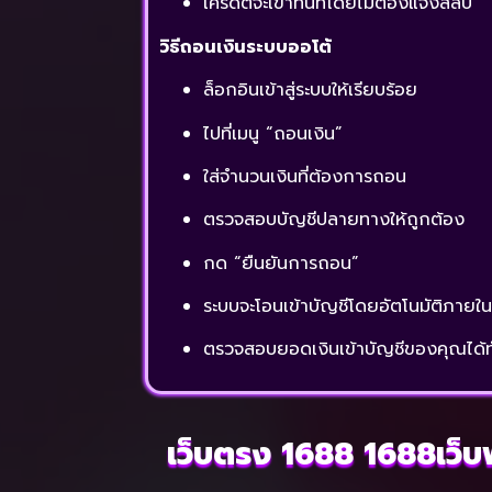
เครดิตจะเข้าทันทีโดยไม่ต้องแจ้งสลิป
วิธีถอนเงินระบบออโต้
ล็อกอินเข้าสู่ระบบให้เรียบร้อย
ไปที่เมนู “ถอนเงิน”
ใส่จำนวนเงินที่ต้องการถอน
ตรวจสอบบัญชีปลายทางให้ถูกต้อง
กด “ยืนยันการถอน”
ระบบจะโอนเข้าบัญชีโดยอัตโนมัติภายในไ
ตรวจสอบยอดเงินเข้าบัญชีของคุณได้ท
เว็บตรง 1688 1688เว็บพน