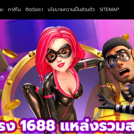
าม
คาสิโน
ติดต่อเรา
นโยบายความเป็นส่วนตัว
SITEMAP