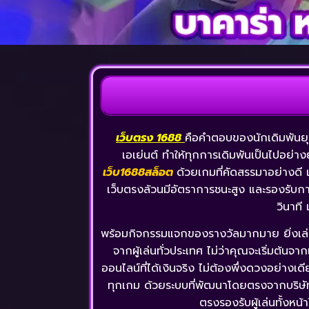
เว็บตรง 1688
คือคำตอบของนักเดิมพันยุค
เอเย่นต์ ทำให้ทุกการเดิมพันเป็นไปอย่างย
เว็บ1688สล็อต
ด้วยเกมที่คัดสรรมาอย่างดี 
เว็บตรงล้วนมีอัตราการชนะสูง และรองรับก
วินาที
พร้อมกิจกรรมแจกของรางวัลมากมาย ยิ่งเล่น
จากผู้เล่นทั่วประเทศ ไม่ว่าคุณจะเริ่มต้นจ
ออนไลน์ที่ได้เงินจริง ไม่ต้องพึ่งดวงอย่างเดีย
ทุกเกม ด้วยระบบที่พัฒนาโดยตรงจากบริษัทแม่
ตรงรองรับผู้เล่นทั้งหน้