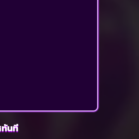
ทันที