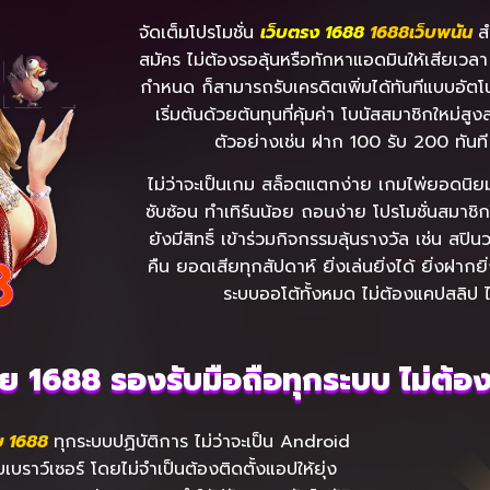
จัดเต็มโปรโมชั่น
เว็บตรง 1688
1688เว็บพนัน
ส
สมัคร ไม่ต้องรอลุ้นหรือทักหาแอดมินให้เสียเวลา
กำหนด ก็สามารถรับเครดิตเพิ่มได้ทันทีแบบอัตโนม
เริ่มต้นด้วยต้นทุนที่คุ้มค่า โบนัสสมาชิกให
ตัวอย่างเช่น ฝาก 100 รับ 200 ทันที
ไม่ว่าจะเป็นเกม สล็อตแตกง่าย เกมไพ่ยอดนิยม
ซับซ้อน ทำเทิร์นน้อย ถอนง่าย โปรโมชั่นสมาชิกใ
ยังมีสิทธิ์ เข้าร่วมกิจกรรมลุ้นรางวัล เช่น 
คืน ยอดเสียทุกสัปดาห์ ยิ่งเล่นยิ่งได้ ยิ่งฝากย
ระบบออโต้ทั้งหมด ไม่ต้องแคปสลิป
าย 1688 รองรับมือถือทุกระบบ ไม่ต้
าย 1688
ทุกระบบปฏิบัติการ ไม่ว่าจะเป็น Android
บเบราว์เซอร์ โดยไม่จำเป็นต้องติดตั้งแอปให้ยุ่ง