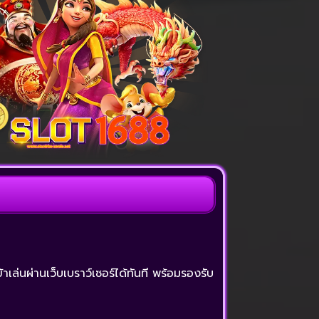
่นผ่านเว็บเบราว์เซอร์ได้ทันที พร้อมรองรับ