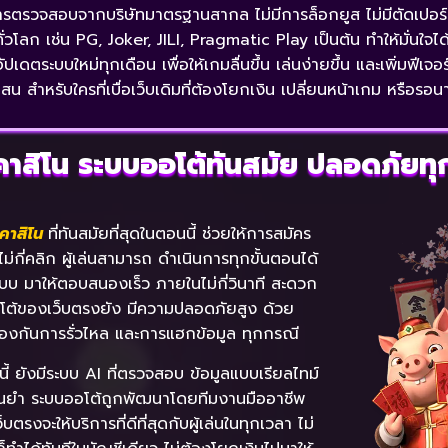
้รับการตรวจสอบจากบริษัทมาตรฐานสากล ไม่มีการล็อกยูส ไม่มีตัดเปอ
วโลก เช่น PG, Joker, JILI, Pragmatic Play เป็นต้น ทำให้มั่นใจได
ปเดตระบบใหม่ทุกเดือน เพื่อให้เกมลื่นขึ้น เล่นง่ายขึ้น และเพิ่มฟีเจอ
 สำหรับใครที่เบื่อเว็บเดิมที่ต้องโยกเงิน เปลี่ยนหน้าเกม หรือร
คาสิโน ระบบออโต้ทันสมัย ปลอดภัยทุ
8คาสิโน
ที่ทันสมัยที่สุดในตอนนี้ ช่วยให้การสมัคร
ม่กี่คลิก ผู้เล่นสามารถ ดำเนินการทุกขั้นตอนได้
บ มาให้ตอบสนองเร็ว ภายในไม่กี่วินาที สะดวก
อโต้ของเว็บตรงยัง มีความปลอดภัยสูง ด้วย
ป้องกันการรั่วไหล และการแฮกข้อมูล ทุกกรณี
้ ยังมีระบบ AI ที่ตรวจสอบ ข้อมูลแบบเรียลไทม์
่นยำ ระบบออโต้ถูกพัฒนาโดยทีมงานมืออาชีพ
บตรงจะให้บริการที่ดีที่สุดกับผู้เล่นในทุกเวลา ไม่