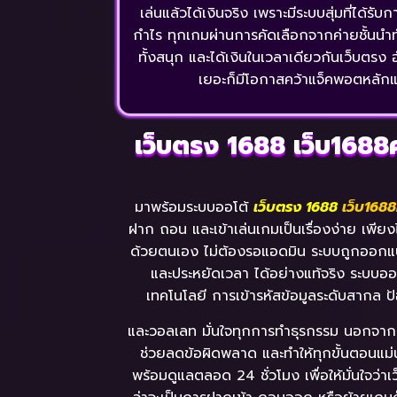
เล่นแล้วได้เงินจริง เพราะมีระบบสุ่มที่ได
กำไร ทุกเกมผ่านการคัดเลือกจากค่ายชั้นนำทั่
ทั้งสนุก และได้เงินในเวลาเดียวกันเว็บตรง อั
เยอะก็มีโอกาสคว้าแจ็คพอตหลักแสน
เว็บตรง 1688 เว็บ1688
มาพร้อมระบบออโต้
เว็บตรง 1688
เว็บ168
ฝาก ถอน และเข้าเล่นเกมเป็นเรื่องง่าย เพียงไ
ด้วยตนเอง ไม่ต้องรอแอดมิน ระบบถูกออกแบ
และประหยัดเวลา ได้อย่างแท้จริง ระบบอ
เทคโนโลยี การเข้ารหัสข้อมูลระดับสากล 
และวอลเลท มั่นใจทุกการทำธุรกรรม นอกจากนี
ช่วยลดข้อผิดพลาด และทำให้ทุกขั้นตอนแม
พร้อมดูแลตลอด 24 ชั่วโมง เพื่อให้มั่นใจว่าเว็