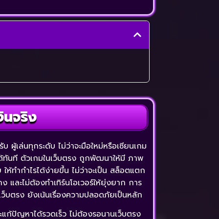
ินจริง
 ผู้เล่นทุกระดับ ไม่ว่าจะมือใหม่หรือเซียนเกม
ได้ทันที ตัวเกมในเว็บตรง ถูกพัฒนาให้มี ภาพ
ให้ทำกำไรได้ง่ายขึ้น ไม่ว่าจะเป็น สล็อตแตก
ง และไม่ต้องทำเทิร์นโอเวอร์ให้ยุ่งยาก การ
นเว็บตรง ยังเน้นเรื่องความปลอดภัยเป็นหลัก
ะแก้ปัญหาได้รวดเร็ว ไม่ต้องรอนานเว็บตรง